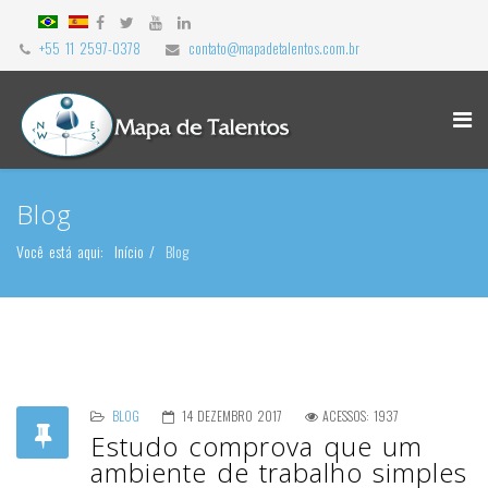
+55 11 2597-0378
contato@mapadetalentos.com.br
Blog
Você está aqui:
Início
Blog
BLOG
14 DEZEMBRO 2017
ACESSOS: 1937
Estudo comprova que um
ambiente de trabalho simples