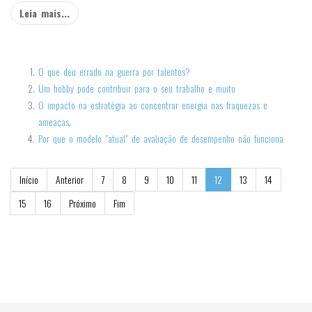
Leia mais...
O que deu errado na guerra por talentos?
Um hobby pode contribuir para o seu trabalho e muito
O impacto na estratégia ao concentrar energia nas fraquezas e
ameaças.
Por que o modelo "atual" de avaliação de desempenho não funciona
Início
Anterior
7
8
9
10
11
12
13
14
15
16
Próximo
Fim