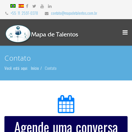
+55 11 2597-0378
contato@mapadetalentos.com.br
Contato
Você está aqui:
Início
Contato
Agende uma conversa