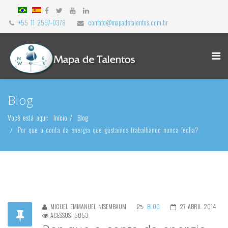
+55 11 2597-0378
contato@mapadetalentos.com.br
Blog
Você está aqui:
Início
Blog
Por que a conta da energia que gastamos trabalhando nunca fecha?
MIGUEL EMMANUEL NISEMBAUM
BLOG
27 ABRIL 2014
ACESSOS: 5053