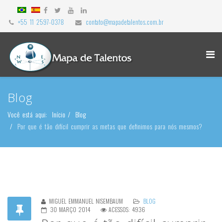
+55 11 2597-0378
contato@mapadetalentos.com.br
Blog
Você está aqui:
Início
Blog
Por que é tão difícil cumprir as metas que definimos para nós mesmos?
MIGUEL EMMANUEL NISEMBAUM
BLOG
30 MARÇO 2014
ACESSOS: 4936