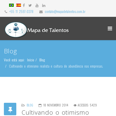
+55 11 2597-0378
contato@mapadetalentos.com.br
Blog
Você está aqui:
Início
Blog
Cultivando o otimismo realista e cultura de abundância nas empresas.
BLOG
18 NOVEMBRO 2014
ACESSOS: 5429
Cultivando o otimismo