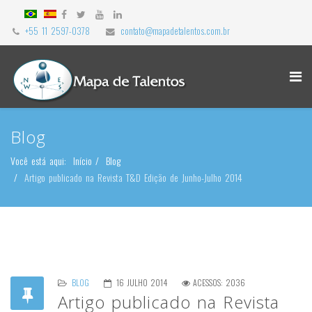
+55 11 2597-0378
contato@mapadetalentos.com.br
Blog
Você está aqui:
Início
Blog
Artigo publicado na Revista T&D Edição de Junho-Julho 2014
BLOG
16 JULHO 2014
ACESSOS: 2036
Artigo publicado na Revista