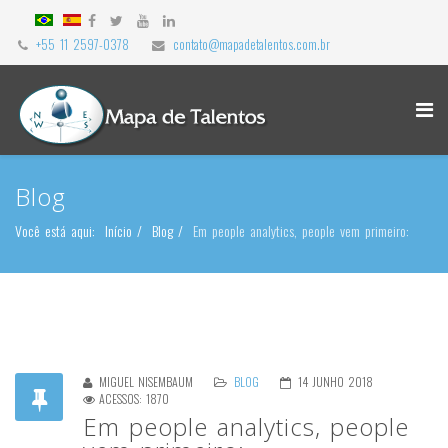
+55 11 2597-0378
contato@mapadetalentos.com.br
Blog
Você está aqui:
Início
Blog
Em people analytics, people vem primeiro:
MIGUEL NISEMBAUM
BLOG
14 JUNHO 2018
ACESSOS: 1870
Em people analytics, people