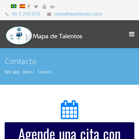
+55 11 2597-0378
contato@mapadetalentos.com.br
Contacto
Está aquí:
Inicio
Contacto
Agende una cita con