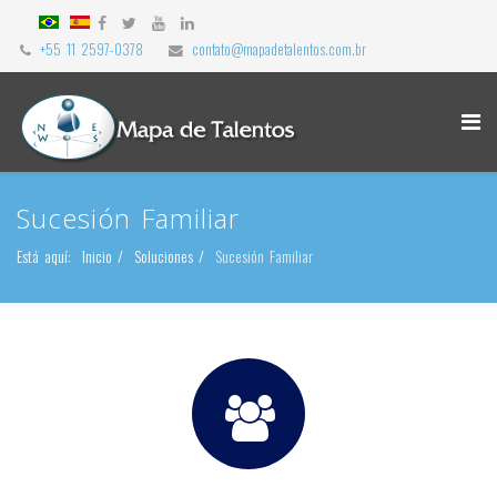
+55 11 2597-0378
contato@mapadetalentos.com.br
Sucesión Familiar
Está aquí:
Inicio
Soluciones
Sucesión Familiar