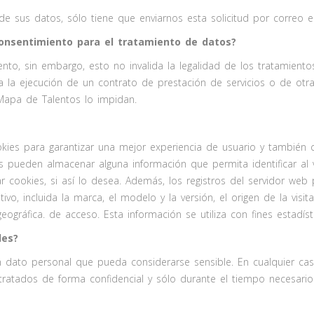
 de sus datos, sólo tiene que enviarnos esta solicitud por correo 
onsentimiento para el tratamiento de datos?
nto, sin embargo, esto no invalida la legalidad de los tratamien
la ejecución de un contrato de prestación de servicios o de otra 
a Mapa de Talentos lo impidan.
okies para garantizar una mejor experiencia de usuario y también
es pueden almacenar alguna información que permita identificar al vi
 cookies, si así lo desea. Además, los registros del servidor web p
vo, incluida la marca, el modelo y la versión, el origen de la visita
geográfica. de acceso. Esta información se utiliza con fines estadís
les?
dato personal que pueda considerarse sensible. En cualquier cas
 tratados de forma confidencial y sólo durante el tiempo necesario